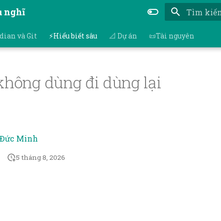
ụ nghĩ
Nhập để bắ
dian và Git
⚡Hiểu biết sâu
📐 Dự án
📜Tài nguyên
không dùng đi dùng lại
 Đức Minh
5 tháng 8, 2026