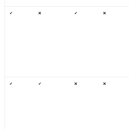
✔
❌
✔
❌
✔
✔
❌
❌