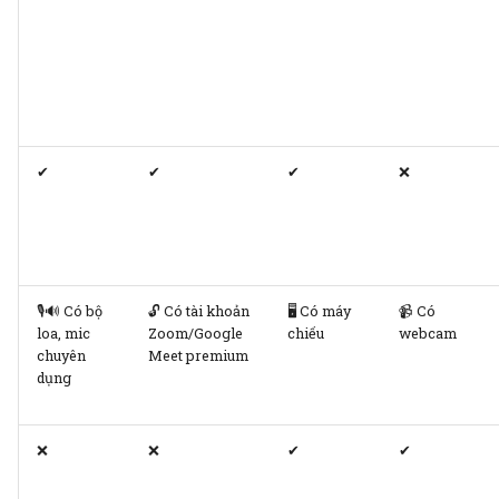
lên kế hoạch, công việc
Quản lý tổ chức
✔
✔
✔
❌
🎙️🔊 Có bộ
🔓 Có tài khoản
🖥️ Có máy
📹 Có
loa, mic
Zoom/Google
chiếu
webcam
chuyên
Meet premium
dụng
❌
❌
✔
✔