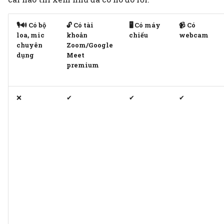
Thành quả
Tự trị dữ liệu
🎙️🔊 Có bộ
🔓 Có tài
🖥️ Có máy
📹 Có
Thời gian, lịch
loa, mic
khoản
chiếu
webcam
chuyên
Zoom/Google
Tiện
dụng
Meet
premium
Triết học
❌
✔
✔
✔
Trung tâm hóa
Tác giả
Tình tiết
Tóm tắt, mục lục
Tự tổ chức