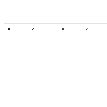
❌
✔
❌
✔