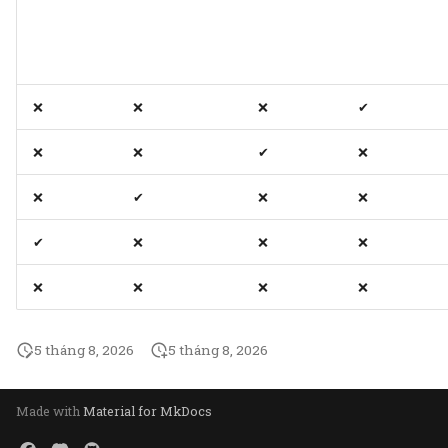
❌
❌
❌
✔
❌
❌
✔
❌
❌
✔
❌
❌
✔
❌
❌
❌
❌
❌
❌
❌
5 tháng 8, 2026
5 tháng 8, 2026
Made with
Material for MkDocs