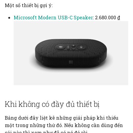
dạng đơn giản sẽ giúp
Phân cấp
Một số thiết bị gợi ý:
người dùng quen thuộc
hơn với việc lập trình
Microsoft Modern USB-C Speaker
: 2.680.000 ₫
Phân tích
Việc đổi mới sáng tạo b
Phản hồi
đầu bằng việc mỗi ngườ
có thể tự mình điều khi
Phỏng vấn
được máy tính, chứ kh
phải có thêm một sản
Phức tạp, phức hợp
phẩm no code hay AI n
Quy mô
Dữ liệu, AI
Rủi ro
Kỹ thuật phần mềm
Khi không có đầy đủ thiết bị
Sáng tạo
Nhân học
Bảng dưới đây liệt kê những giải pháp khi thiếu
Sự không biết
Tương tác người máy
một trong những thứ đó. Nếu không cần dùng đến
cái nào thì xem như đã có nó đó rồi.