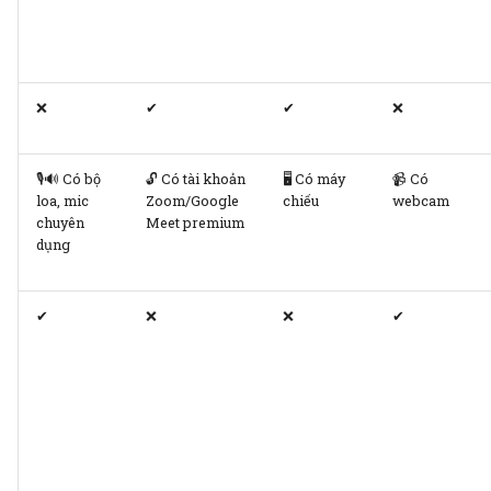
❌
✔
✔
❌
🎙️🔊 Có bộ
🔓 Có tài khoản
🖥️ Có máy
📹 Có
loa, mic
Zoom/Google
chiếu
webcam
chuyên
Meet premium
dụng
✔
❌
❌
✔