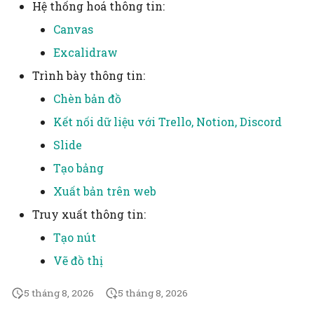
Viết lách, ghi chép
Hệ thống hoá thông tin:
Canvas
Web
Excalidraw
Kn
Trình bày thông tin:
Chèn bản đồ
Điều tra viên
Kết nối dữ liệu với Trello, Notion, Discord
Định lượng
Slide
Tạo bảng
Đồ thị mạng lưới
Xuất bản trên web
Cộng đồng
Truy xuất thông tin:
Tạo nút
Kinh tế
Vẽ đồ thị
Nhận thức
5 tháng 8, 2026
5 tháng 8, 2026
Phát triển sản phẩm,