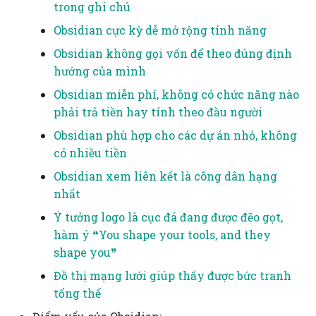
dạng đơn giản sẽ giúp
trong ghi chú
Phân cấp
người dùng quen thuộc
Obsidian cực kỳ dễ mở rộng tính năng
hơn với việc lập trình
Phân tích
Obsidian không gọi vốn để theo đúng định
Việc đổi mới sáng tạo b
hướng của mình
Phản hồi
đầu bằng việc mỗi ngườ
Obsidian miễn phí, không có chức năng nào
có thể tự mình điều khi
phải trả tiền hay tính theo đầu người
Phỏng vấn
được máy tính, chứ kh
Obsidian phù hợp cho các dự án nhỏ, không
phải có thêm một sản
Phức tạp, phức hợp
có nhiều tiền
phẩm no code hay AI n
Obsidian xem liên kết là công dân hạng
Quy mô
Dữ liệu, AI
nhất
Ý tưởng logo là cục đá đang được đẽo gọt,
Rủi ro
Kỹ thuật phần mềm
hàm ý ❝You shape your tools, and they
shape you❞
Sáng tạo
Nhân học
Đồ thị mạng lưới giúp thấy được bức tranh
Sự không biết
Tương tác người máy
tổng thể