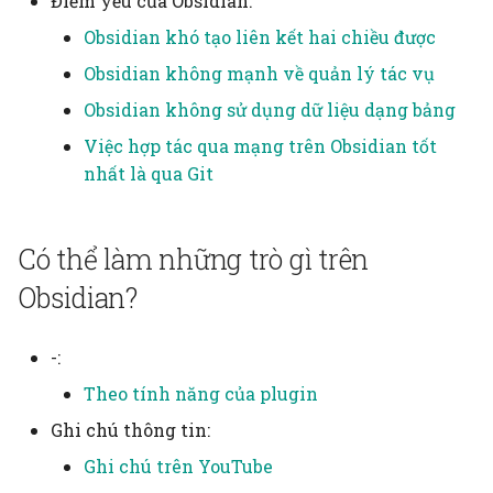
Điểm yếu của Obsidian:
Thành quả
Tự trị dữ liệu
Obsidian khó tạo liên kết hai chiều được
Thời gian, lịch
Obsidian không mạnh về quản lý tác vụ
Obsidian không sử dụng dữ liệu dạng bảng
Tiện
Việc hợp tác qua mạng trên Obsidian tốt
Triết học
nhất là qua Git
Trung tâm hóa
Có thể làm những trò gì trên
Tác giả
Obsidian?
Tình tiết
-:
Tóm tắt, mục lục
Theo tính năng của plugin
Ghi chú thông tin:
Tự tổ chức
Ghi chú trên YouTube