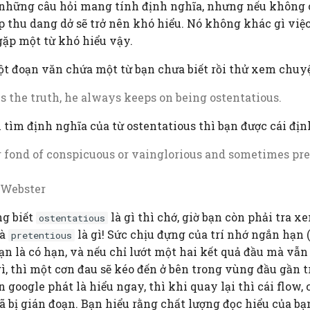
 những câu hỏi mang tính định nghĩa, nhưng nếu không c
ếp thu dang dở sẽ trở nên khó hiểu. Nó không khác gì việ
ặp một từ khó hiểu vậy.
t đoạn văn chứa một từ bạn chưa biết rồi thử xem chuyệ
s the truth, he always keeps on being ostentatious.
 tìm định nghĩa của từ ostentatious thì bạn được cái địn
 fond of conspicuous or vainglorious and sometimes pr
 Webster
ng biết
là gì thì chớ, giờ bạn còn phải tra 
ostentatious
à
là gì! Sức chịu đựng của trí nhớ ngắn hạn
pretentious
n là có hạn, và nếu chỉ lướt một hai kết quả đầu mà vẫn
gì, thì một cơn đau sẽ kéo đến ở bên trong vùng đầu gần 
 google phát là hiểu ngay, thì khi quay lại thì cái flow,
ã bị gián đoạn. Bạn hiểu rằng chất lượng đọc hiểu của bạ