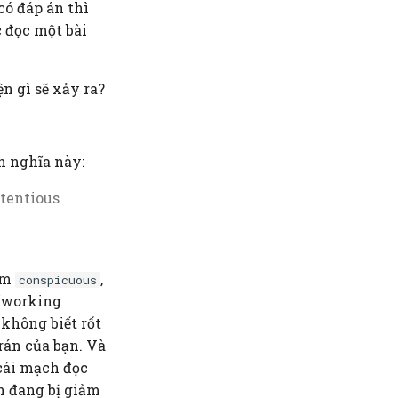
ó đáp án thì
c đọc một bài
n gì sẽ xảy ra?
h nghĩa này:
etentious
xem
,
conspicuous
 (working
 không biết rốt
trán của bạn. Và
 cái mạch đọc
n đang bị giảm