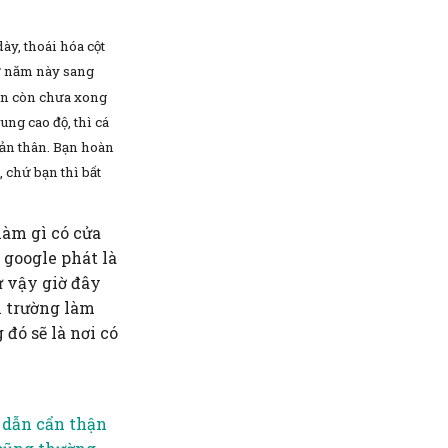
ày, thoái hóa cột
từ năm này sang
ẫn còn chưa xong
ung cao độ, thì cá
bản thân. Bạn hoàn
 chứ bạn thì bất
làm gì có cửa
 google phát là
ư vậy giờ đây
i trường làm
đó sẽ là nơi có
 dẫn cẩn thận