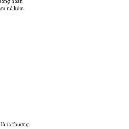
không hoàn
làm nó kém
 là ra thường