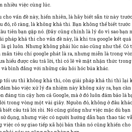
m nhiều việc cùng lúc.
u cho vấn đề này, hiển nhiên, là hãy biết sẵn từ này trướ
 đó, rõ ràng, là không khả thi. Bạn không thể biết trước
ầu tiên bạn gặp nó. (Đây cũng chính là lý do vì sao bạn 
ải pháp khả thi cho vấn đề này, là khi tra google kết quả
 là gì luôn. Nhưng không phải lúc nào cũng như thế. Có t
 mãn tiêu chí google phát là ra, nhưng miễn là trong vò
 hiểu được câu trả lời, thì có lẽ về mặt nhận thức trong
và bình đẳng với những câu hỏi hóc búa khác.
p tối ưu thì không khả thi, còn giải pháp khả thi thì lại
đảm bảo việc xử lý đa nhiệm này không xảy ra, bạn cần
n đáng tin cậy hơn cả Google, mà ở đó luôn đảm bảo là 
 lời trong vòng một vài giây. Nguồn đó, không ở đâu khác
 biết câu trả lời rồi. Nó cũng giống như việc mặc dù bạn
sử dụng, nhưng việc có người hướng dẫn bạn thao tác v
g việc có sự giao tiếp xã hội bản thân nó cũng khiến cho 
 phải xảy ra cũng nhẹ nhàng hơn.