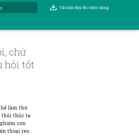
Tải bản đầy đủ chức năng
t đầu tìm kiếm
ồi, chứ
 hỏi tốt
thể làm thứ
 thôi thúc ta
 nghiệm cơn
ện thoại reo.