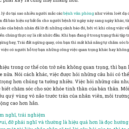
 lý do tại sao nhiều người mắc các
bệnh văn phòng
như viêm loét dạ d
hẳn đã báo hiệu sự bất ổn cho người bệnh từ ngày này sang ngày khác, 
ão của bệnh nhân đã lờ đi những cảnh báo đó, bởi vì khi công việc v
ến chúng thực sự là rất nhức đầu. Khi bạn đang ở trong trạng thái tập tr
ừng bay, Trái đất ngừng quay, còn bạn thì mất khả năng tự chăm sóc 
 việc có người hỗ trợ bạn những công việc quan trọng khác hay không,
hiệu trong cơ thể còn trở nên không quan trọng, thì bạn 
e nữa. Nói cách khác, việc được hỏi những câu hỏi có thể
 trọng hơn chúng ta tưởng nhiều. Việc hỏi những câu nh
c biết chăm sóc cho sức khỏe tinh thần của bản thân. Mô
êu quý vùng vỏ não trước trán của nhân viên, môi trường 
động cao hơn hẳn.
m nghĩ, trải nghiệm
i, đỡ phải nghĩ và thường là hiệu quả hơn là đọc hướng