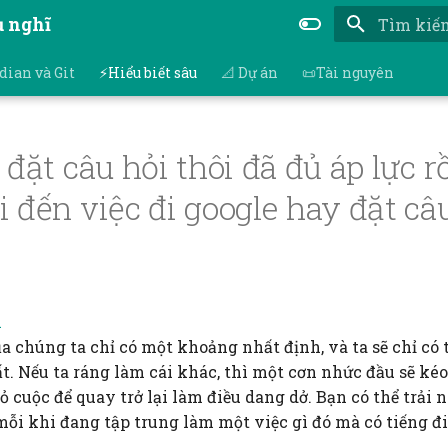
ụ nghĩ
Nhập để bắ
dian và Git
⚡Hiểu biết sâu
📐 Dự án
📜Tài nguyên
 đặt câu hỏi thôi đã đủ áp lực r
 đến việc đi google hay đặt câu
i
a chúng ta chỉ có một khoảng nhất định, và ta sẽ chỉ có 
t. Nếu ta ráng làm cái khác, thì một cơn nhức đầu sẽ kéo
 cuộc để quay trở lại làm điều dang dở. Bạn có thể trải
ỗi khi đang tập trung làm một việc gì đó mà có tiếng đi