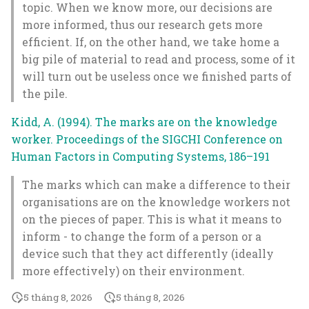
tính của nó và làm thí
chuyên biệt
Viết lách, ghi chép
topic. When we know more, our decisions are
Thời gian để ta thấy
nghiệm lên nó. Ta biết về
more informed, thus our research gets more
không bị ngắt mạch là 100
nó bằng cách làm lại nó
Đặc điểm của quy trình
Web
efficient. If, on the other hand, we take home a
ms
nhiều lần
phát triển sản phẩm
big pile of material to read and process, some of it
truyền thống là bước
Kn
will turn out be useless once we finished parts of
Việc chất vấn quan điểm
Thứ làm tốt công việc của
nghiên cứu xem ý tưởn
the pile.
của mình dễ dàng hơn
mình là thứ ta không
có đúng không luôn đế
Điều tra viên
nhiều khi có ai đó nói ra
nhận ra sự tồn tại của nó
sau việc nghĩ ra được ý
Kidd, A. (1994). The marks are on the knowledge
sự chất vấn đó
tưởng đó trước
Định lượng
worker. Proceedings of the SIGCHI Conference on
Triết học sự tĩnh và triết
Human Factors in Computing Systems, 186–191
Việc mò mẫm vui, đỡ phải
học chuyển động
❓Có nên làm tiếp thị kh
Đồ thị mạng lưới
nghĩ và thường là hiệu
The marks which can make a difference to their
mình chưa làm nghiên
quả hơn là đọc hướng dẫn
cứu người dùng không
Tư duy gặng xét (critical
organisations are on the knowledge workers not
Cộng đồng
cẩn thận
thinking) đòi hỏi ta phải
on the pieces of paper. This is what it means to
bảo vệ những luận điểm
❓Thu thập kinh nghiệ
inform - to change the form of a person or a
Kinh tế
Việc nghe nói tốn ít năng
ta thấy chưa được bảo vệ
từ các blog cũng là xây
device such that they act differently (ideally
lượng hơn là đọc viết
thoả đáng
dựng sản phẩm
more effectively) on their environment.
Nhận thức
5 tháng 8, 2026
5 tháng 8, 2026
Việc tìm hiểu lý do cho
Về lý thuyết thì lý thuyết
❓Tung ra quá sớm sẽ dễ 
Phát triển sản phẩm,