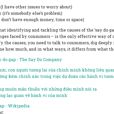
 (I have other issues to worry about)
y (it’s somebody else’s problem)
(I don’t have enough money, time or space)
at identifying and tackling the causes of the ‘say do ga
nges faced by consumers – is the only effective way of c
fy the causes, you need to talk to consumers, dig deeply
e how much, and in what ways, it differs from what th
y do gap - The Say Do Company
ức, con người tương lai của chính mình không liên qua
ng kém chính xác trong việc dự đoán các hành vi tương
ng muốn mâu thuẫn với những điều mình nói ra
ng lạc quan về hành vi của mình
ap - Wikipedia
c: