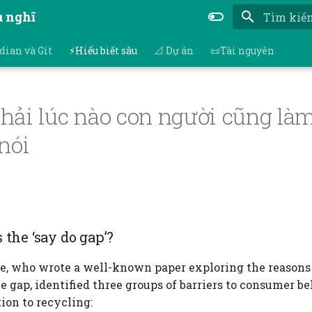
ụ nghĩ
Nhập để bắ
dian và Git
⚡Hiểu biết sâu
📐 Dự án
📜Tài nguyên
hải lúc nào con người cũng là
nói
the ‘say do gap’?
ake, who wrote a well-known paper exploring the reasons 
e gap, identified three groups of barriers to consumer b
ion to recycling: