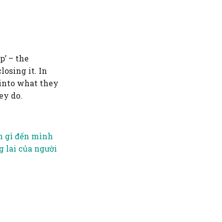
p’ – the
losing it. In
 into what they
ey do.
n gì đến mình
 lai của người