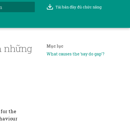
Tải bản đầy đủ chức năng
t đầu tìm kiếm
m những
Mục lục
What causes the ‘say do gap’?
for the
ehaviour