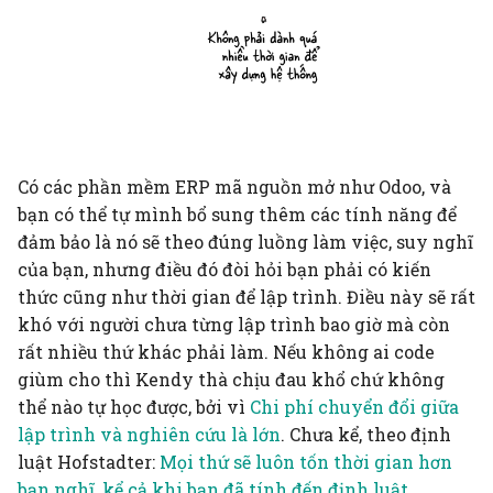
một thứ gì đó làm nhiề
thị trường chi phối ngược
và thực tế giống nhau.
Đọc và viết
lên kế hoạch, công việc
người nhức đầu
lại
Trong thực tế thì lý
thuyết và thực tế khác
Quản lý tổ chức
Vì ta thường cần người
nhau
❓Với một sản phẩm demo
khác cho ý kiến về suy
còn nhiều lỗi vặt thì có
nghĩ của ta, nên ta thư
cần phải hoàn thiện
Học tập
không cho được người
những lỗi vặt đó trước khi
Có các phần mềm ERP mã nguồn mở như Odoo, và
khác ý kiến về suy ngh
hỏi ý kiến khách hàng
bạn có thể tự mình bổ sung thêm các tính năng để
của họ
không
đảm bảo là nó sẽ theo đúng luồng làm việc, suy nghĩ
của bạn, nhưng điều đó đòi hỏi bạn phải có kiến
Về mặt nhận thức, con
Chỉ số
thức cũng như thời gian để lập trình. Điều này sẽ rất
người tương lai của chí
khó với người chưa từng lập trình bao giờ mà còn
mình không liên quan 
Kiểm định giả thuyết
rất nhiều thứ khác phải làm. Nếu không ai code
đến mình
giùm cho thì Kendy thà chịu đau khổ chứ không
Nghiên cứu, tìm ý
thể nào tự học được, bởi vì
Chi phí chuyển đổi giữa
Tìm kiếm thông tin
tưởng
lập trình và nghiên cứu là lớn
. Chưa kể, theo định
luật Hofstadter:
Mọi thứ sẽ luôn tốn thời gian hơn
Quan niệm, thái độ,
bạn nghĩ, kể cả khi bạn đã tính đến định luật