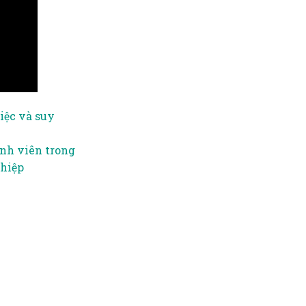
iệc và suy
ành viên trong
ghiệp