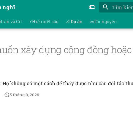
ụ nghĩ
Nhập để bắ
dian và Git
⚡Hiểu biết sâu
📐 Dự án
📜Tài nguyên
uốn xây dựng cộng đồng hoặ
:: Họ không có một cách để thấy được nhu cầu đối tác thu
5 tháng 8, 2026