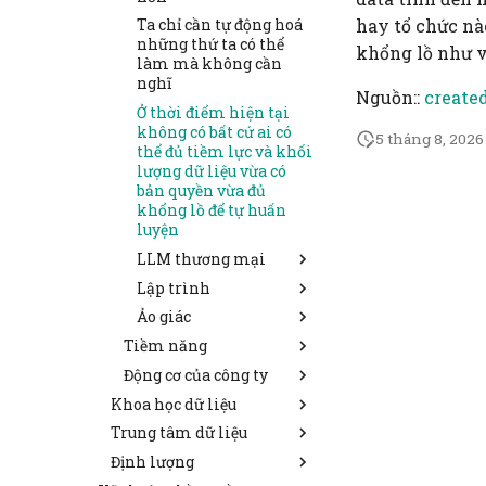
hay tổ chức nà
Ta chỉ cần tự động hoá
những thứ ta có thể
khổng lồ như v
làm mà không cần
nghĩ
Nguồn::
create
Ở thời điểm hiện tại
không có bất cứ ai có
5 tháng 8, 2026
thể đủ tiềm lực và khối
lượng dữ liệu vừa có
bản quyền vừa đủ
khổng lồ để tự huấn
luyện
LLM thương mại
Lập trình
Chatbot LLM nào
cũng dẫn sai thông
Ảo giác
Khi nào các công ty
tin khoảng 60％.
LLM không còn
Tiềm năng
Bài kiểm tra Turing
Riêng Grok là tới
tuyển lập trình viên
được thiết kế cho
96％
Động cơ của công ty
AGI không thể được tạo
nữa thì lúc đó nó mới
những thứ biết nghĩ,
bởi LLM, vì các kiến
Các LLM thương mại
đủ khả năng code
Khoa học dữ liệu
Nếu LLM được huấn
không phải cho thứ
thức mới là ngôn ngữ
sẽ có chất lượng
luyện có chọn lọc, nó có
LLM gần như không
không biết nghĩ
Trung tâm dữ liệu
Cái gọi là khoa học dữ
nhỏ
giảm dần do bị huấn
thể bị bẻ theo ý của
có khả năng tự sửa
liệu đúng ra chỉ là kỹ
Con người xem
luyện từ dữ liệu của
Định lượng
40％ lượng điện của các
AI giống như công
người tạo ra nó. Nếu
lỗi code
thuật dữ liệu
mệnh đề phủ định
LLM
trung tâm dữ liệu là để
nghệ tua bin. Gắn nó
LLM được huấn luyện