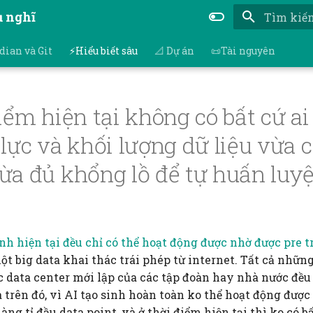
ụ nghĩ
Nhập để bắ
dian và Git
⚡Hiểu biết sâu
📐 Dự án
📜Tài nguyên
iểm hiện tại không có bất cứ ai
lực và khối lượng dữ liệu vừa 
ừa đủ khổng lồ để tự huấn luy
nh hiện tại đều chỉ có thể hoạt động được nhờ được pre t
một big data khai thác trái phép từ internet. Tất cả nhữn
các data center mới lập của các tập đoàn hay nhà nước đều 
 trên đó, vì AI tạo sinh hoàn toàn ko thể hoạt động được
àng tỉ đầu data point, và ở thời điểm hiện tại thì ko có b