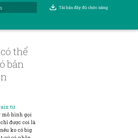
Tải bản đầy đủ chức năng
t đầu tìm kiếm
 có thể
có bản
ện
rain từ
g mô hình gọi
chỉ được coi là
 nếu ko có big
ất cứ cá nhân