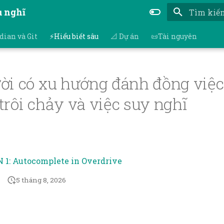
ụ nghĩ
Nhập để bắ
dian và Git
⚡Hiểu biết sâu
📐 Dự án
📜Tài nguyên
ời có xu hướng đánh đồng việc
rôi chảy và việc suy nghĩ
 1: Autocomplete in Overdrive
5 tháng 8, 2026