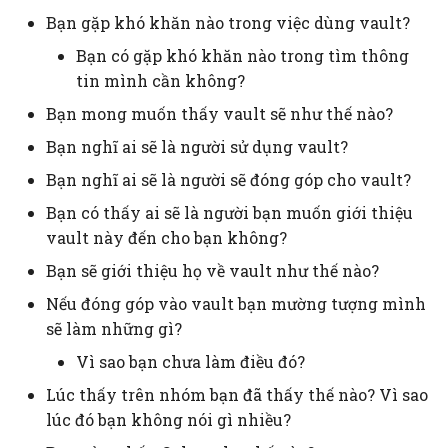
Bạn gặp khó khăn nào trong việc dùng vault?
Khảo sát
Ontology trong xử lý
Khoa học nhận thức
Khoa học dữ liệu. Khoa
Bạn có gặp khó khăn nào trong tìm thông
ngôn ngữ tự nhiên vốn
học máy tính
Kiến thức
tin mình cần không?
chỉ là một tập hợp các t
Môi trường nghĩ, nhận
vốn đã được gọi là
Bạn mong muốn thấy vault sẽ như thế nào?
thức tăng cường
Kinh tế học
Kiến trúc
glossary
Bạn nghĩ ai sẽ là người sử dụng vault?
Ngôn ngữ, ngoại ngữ,
Môi trường nghĩ, nhận
Mô hình
Bạn nghĩ ai sẽ là người sẽ đóng góp cho vault?
Sự khác nhau giữa côn
dịch thuật
thức tăng cường
nghệ thông tin và chu
Bạn có thấy ai sẽ là người bạn muốn giới thiệu
Mạng lưới
đổi số
Triết học công nghệ
vault này đến cho bạn không?
Quản lý dự án, phát
triển sản phẩm, xây
Nghiên cứu
Bạn sẽ giới thiệu họ về vault như thế nào?
Tự động hóa là bản chất
dựng tổ chức
Nếu đóng góp vào vault bạn mường tượng mình
của ngành phần mềm. C
Nguồn lực
gì phải làm thủ công th
sẽ làm những gì?
Tài liệu
nó là bug
Vì sao bạn chưa làm điều đó?
Nhân văn số
Lúc thấy trên nhóm bạn đã thấy thế nào? Vì sao
Việc lưu trữ dữ liệu tại
Nền tảng
lúc đó bạn không nói gì nhiều?
máy cá nhân và ở định