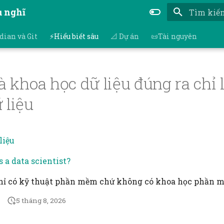
ụ nghĩ
Nhập để bắ
dian và Git
⚡Hiểu biết sâu
📐 Dự án
📜Tài nguyên
là khoa học dữ liệu đúng ra chỉ 
 liệu
liệu
 a data scientist?
chỉ có kỹ thuật phần mềm chứ không có khoa học phần 
5 tháng 8, 2026